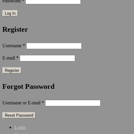
Password
*
Register
Username
*
E-mail
*
Forgot Password
Username or E-mail
*
Login