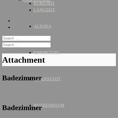
KURZZEIT
LANGZEIT
ALTONA
EIMSBÜTTEL
Attachment
Badezimmer
INNENSTADT
ROTHENBAUM
Badezimmer