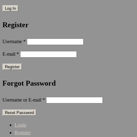
Register
Username
*
E-mail
*
Forgot Password
Username or E-mail
*
Login
Register