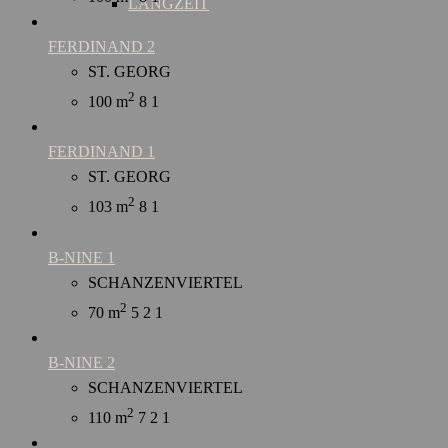
LANGZEIT
FERDINAND 2
ST. GEORG
2
100 m
8
1
FERDINAND 1
ST. GEORG
2
103 m
8
1
B-NINE 1
SCHANZENVIERTEL
2
70 m
5
2
1
B-NINE 2
SCHANZENVIERTEL
2
110 m
7
2
1