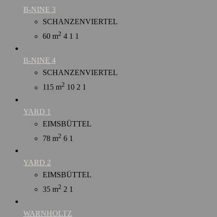
B-NINE 3
SCHANZENVIERTEL
2
60 m
4
1
1
B-NINE 4
SCHANZENVIERTEL
2
115 m
10
2
1
YARD 1
EIMSBÜTTEL
2
78 m
6
1
YARD 2
EIMSBÜTTEL
2
35 m
2
1
WARNHOLTZ