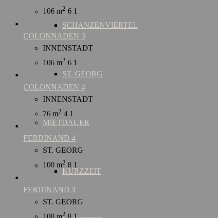
2
106 m
6
1
SCHANZENVIERTEL
COLONNADEN 3
INNENSTADT
2
106 m
6
1
ST. GEORG
COLONNADEN 4
INNENSTADT
2
76 m
4
1
MIETDAUER
FERDINAND 4
ST. GEORG
2
100 m
8
1
KURZZEIT
FERDINAND 3
ST. GEORG
2
100 m
8
1