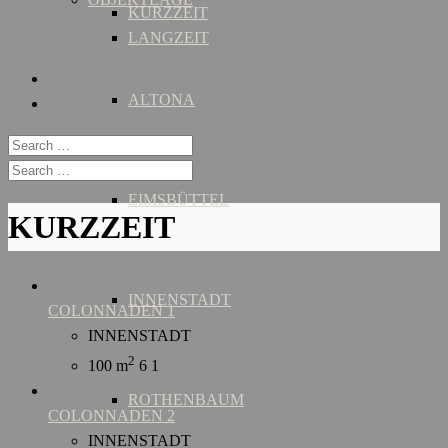
KURZZEIT
LANGZEIT
ALTONA
EIMSBÜTTEL
KURZZEIT
INNENSTADT
COLONNADEN 1
INNENSTADT
2
100 m
6
1
ROTHENBAUM
COLONNADEN 2
INNENSTADT