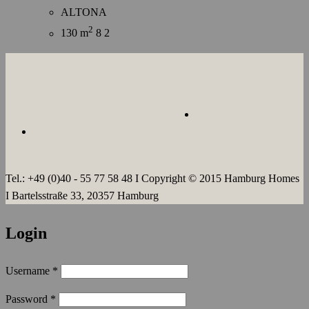
ALTONA
2
130 m
8
2
ÜBER UNS
JOBS
KONTAKT
AGB`s
IMPRESSUM
DATENSCHUTZERKLÄRUNG
Tel.: +49 (0)40 - 55 77 58 48 I Copyright © 2015 Hamburg Homes
I Bartelsstraße 33, 20357 Hamburg
Login
Username
*
Password
*