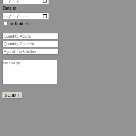
Date to
or limitless