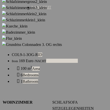
LANGZEIT
COL9-1-3OG-R
ID
169
Euro
KURZZEITMIETE
from
/NACHT
2
100 m
Area
6
Bedrooms
1
Bathroom
WOHNZIMMER
SCHLAFSOFA
SITZGELEGENHEITEN