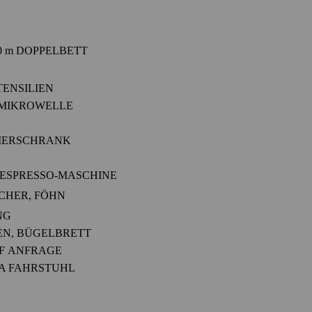
 60 m DOPPELBETT
TENSILIEN
 MIKROWELLE
RIERSCHRANK
NESPRESSO-MASCHINE
CHER, FÖHN
NG
EN, BÜGELBRETT
F ANFRAGE
IA FAHRSTUHL