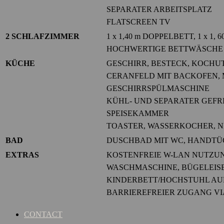
SEPARATER ARBEITSPLATZ
FLATSCREEN TV
2 SCHLAFZIMMER
1 x 1,40 m DOPPELBETT, 1 x 1,
HOCHWERTIGE BETTWÄSCHE
KÜCHE
GESCHIRR, BESTECK, KOCHU
CERANFELD MIT BACKOFEN,
GESCHIRRSPÜLMASCHINE
KÜHL- UND SEPARATER GEF
SPEISEKAMMER
TOASTER, WASSERKOCHER, 
BAD
DUSCHBAD MIT WC, HANDTÜ
EXTRAS
KOSTENFREIE W-LAN NUTZU
WASCHMASCHINE, BÜGELEIS
KINDERBETT/HOCHSTUHL AU
BARRIEREFREIER ZUGANG V
CONTACT