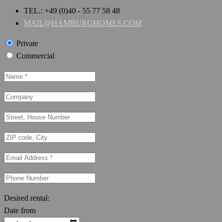
TEL.: +49 (0)40 - 55 77 58 48
MAIL@HAMBURGHOMES.COM
Private
Commercial
Desired rental:
Date from