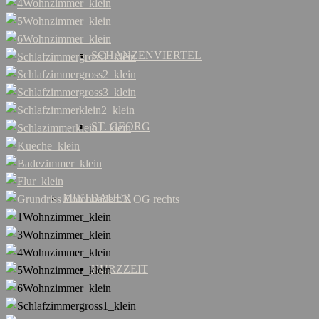
SCHANZENVIERTEL
ST. GEORG
MIETDAUER
KURZZEIT