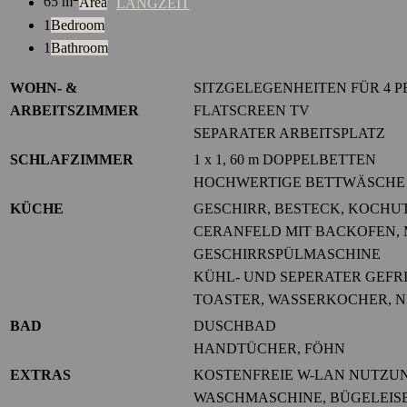
65 m
Area
LANGZEIT
1
Bedroom
1
Bathroom
WOHN- &
SITZGELEGENHEITEN FÜR 4 
ARBEITSZIMMER
FLATSCREEN TV
SEPARATER ARBEITSPLATZ
SCHLAFZIMMER
1 x 1, 60 m DOPPELBETTEN
HOCHWERTIGE BETTWÄSCHE
KÜCHE
GESCHIRR, BESTECK, KOCHU
CERANFELD MIT BACKOFEN,
GESCHIRRSPÜLMASCHINE
KÜHL- UND SEPERATER GEF
TOASTER, WASSERKOCHER, 
BAD
DUSCHBAD
HANDTÜCHER, FÖHN
EXTRAS
KOSTENFREIE W-LAN NUTZU
WASCHMASCHINE, BÜGELEIS