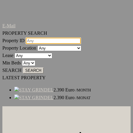
E-Mail
PROPERTY SEARCH
Property ID
Property Location
Lease
Min Beds
SEARCH
LATEST PROPERTY
STAY GRINDEL
2.390
Euro
/MONTH
STAY GRINDEL
2.390
Euro
/MONAT
ÜBER UNS
JOBS
KONTAKT