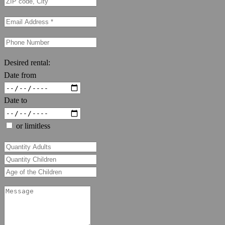
Desired rental:
Date from
Date to
or limitless