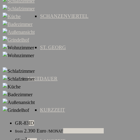
SCHANZENVIERTEL
ST. GEORG
MIETDAUER
KURZZEIT
GR-83
ID
2.390
Euro
LANGZEITMIETE
from
/MONAT
2