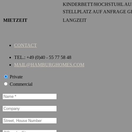
KINDERBETT/HOCHSTUHL AUF
STELLPLATZ AUF ANFRAGE G
MIETZEIT
LANGZEIT
CONTACT
TEL.: +49 (0)40 - 55 77 58 48
MAIL@HAMBURGHOMES.COM
Private
Commercial