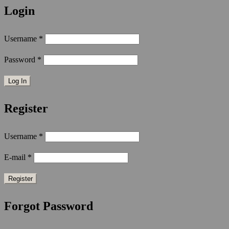
Login
Username
*
Password
*
Register
Username
*
E-mail
*
Forgot Password