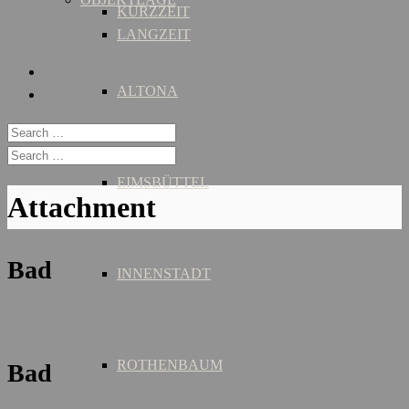
KURZZEIT
LANGZEIT
ALTONA
EIMSBÜTTEL
Attachment
Bad
INNENSTADT
ROTHENBAUM
Bad