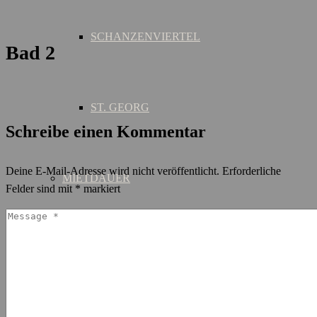
SCHANZENVIERTEL
Bad 2
ST. GEORG
Schreibe einen Kommentar
Deine E-Mail-Adresse wird nicht veröffentlicht.
Erforderliche
MIETDAUER
Felder sind mit
*
markiert
KURZZEIT