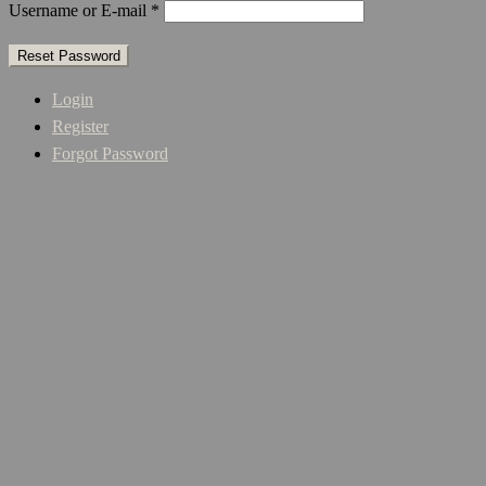
Username or E-mail
*
Login
Register
Forgot Password