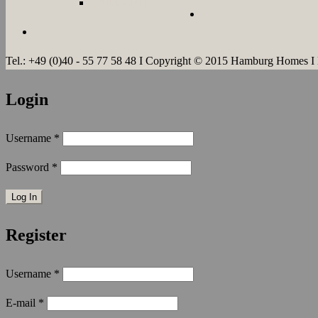
LANGZEIT
Tel.: +49 (0)40 - 55 77 58 48 I Copyright © 2015 Hamburg Homes I
Login
Username
*
Password
*
Register
Username
*
E-mail
*