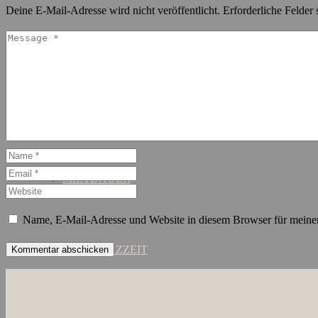
Deine E-Mail-Adresse wird nicht veröffentlicht.
Erforderliche Felder 
SCHANZENVIERTEL
ST. GEORG
MIETDAUER
Name, E-Mail-Adresse und Website in diesem Browser für meine
KURZZEIT
ÜBER UNS
JOBS
KONTAKT