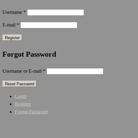
Username
*
E-mail
*
Forgot Password
Username or E-mail
*
Login
Register
Forgot Password