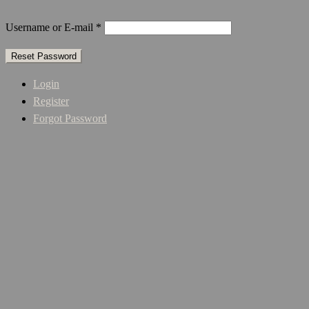
Username or E-mail
*
Login
Register
Forgot Password