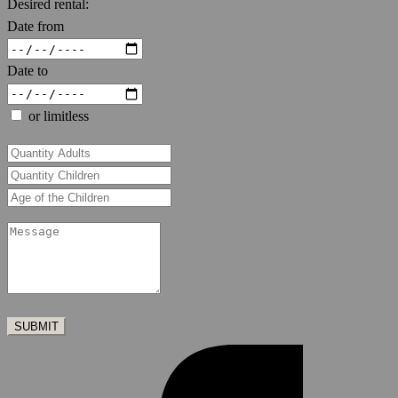
Desired rental:
Date from
Date to
or limitless