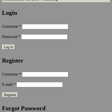
Login
Username
*
Password
*
Register
Username
*
E-mail
*
Forgot Password