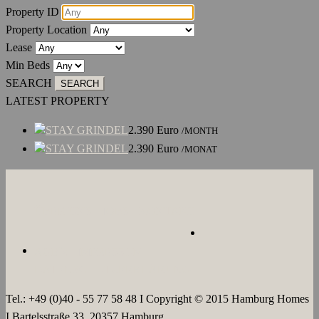
Property ID
Property Location
Lease
Min Beds
SEARCH
LATEST PROPERTY
STAY GRINDEL
2.390
Euro
/MONTH
STAY GRINDEL
2.390
Euro
/MONAT
ÜBER UNS
JOBS
KONTAKT
AGB`s
IMPRESSUM
DATENSCHUTZERKLÄRUNG
Tel.: +49 (0)40 - 55 77 58 48 I Copyright © 2015 Hamburg Homes
I Bartelsstraße 33, 20357 Hamburg