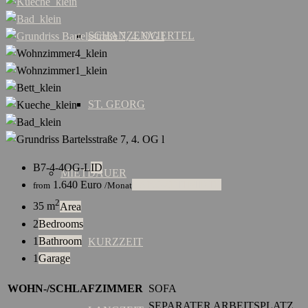
SCHANZENVIERTEL
ST. GEORG
B7-4-4OG-L
ID
MIETDAUER
1.640
Euro
LANGZEITMIETE
from
/Monat
2
35 m
Area
2
Bedrooms
1
Bathroom
KURZZEIT
1
Garage
WOHN-/SCHLAFZIMMER
SOFA
SEPARATER ARBEITSPLATZ