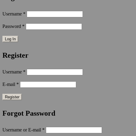
Username
*
Password
*
Register
Username
*
E-mail
*
Forgot Password
Username or E-mail
*