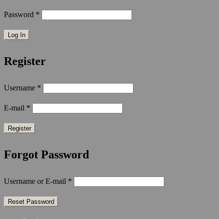
Password
*
Register
Username
*
E-mail
*
Forgot Password
Username or E-mail
*