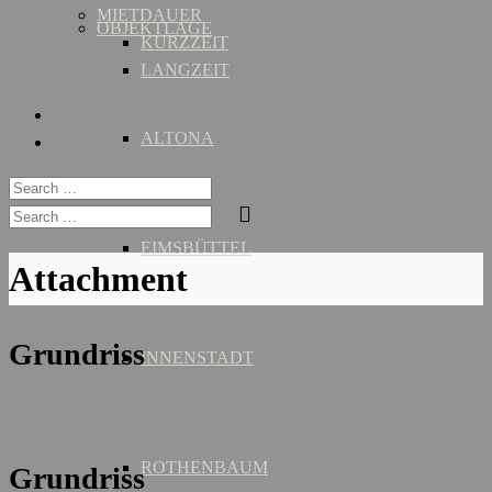
MIETDAUER
OBJEKTLAGE
KURZZEIT
LANGZEIT
ALTONA
EIMSBÜTTEL
Attachment
Grundriss
INNENSTADT
ROTHENBAUM
Grundriss