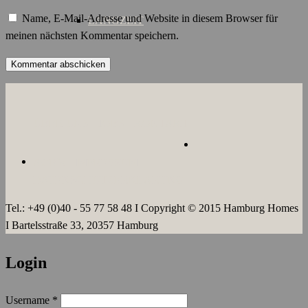
Name, E-Mail-Adresse und Website in diesem Browser für
LANGZEIT
meinen nächsten Kommentar speichern.
ÜBER UNS
JOBS
KONTAKT
AGB`s
IMPRESSUM
DATENSCHUTZERKLÄRUNG
Tel.: +49 (0)40 - 55 77 58 48 I Copyright © 2015 Hamburg Homes
I Bartelsstraße 33, 20357 Hamburg
Login
Username
*