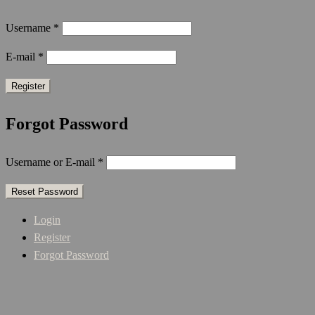
Username
*
E-mail
*
Forgot Password
Username or E-mail
*
Login
Register
Forgot Password