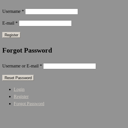
Username
*
E-mail
*
Forgot Password
Username or E-mail
*
Login
Register
Forgot Password