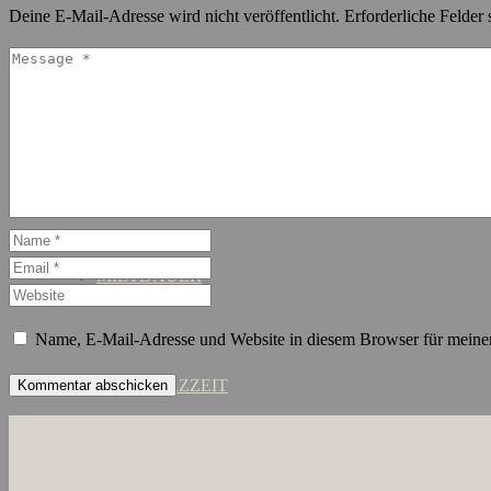
Deine E-Mail-Adresse wird nicht veröffentlicht.
Erforderliche Felder 
SCHANZENVIERTEL
ST. GEORG
MIETDAUER
Name, E-Mail-Adresse und Website in diesem Browser für meine
KURZZEIT
ÜBER UNS
JOBS
KONTAKT