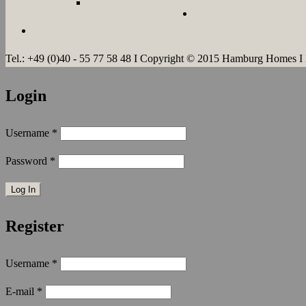
LANGZEIT
Tel.: +49 (0)40 - 55 77 58 48 I Copyright © 2015 Hamburg Homes I
Login
Username
*
Password
*
Register
Username
*
E-mail
*