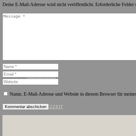
Deine E-Mail-Adresse wird nicht veröffentlicht.
Erforderliche Felder 
SCHANZENVIERTEL
ST. GEORG
MIETDAUER
Name, E-Mail-Adresse und Website in diesem Browser für meine
KURZZEIT
ÜBER UNS
JOBS
KONTAKT