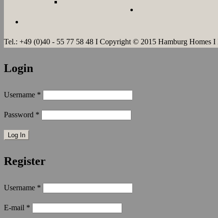
LANGZEIT
Tel.: +49 (0)40 - 55 77 58 48 I Copyright © 2015 Hamburg Homes I
Login
Username
*
Password
*
Register
Username
*
E-mail
*