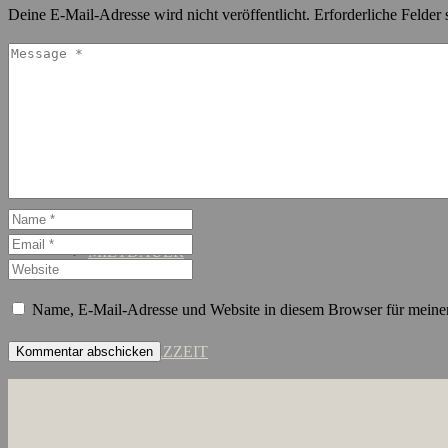
Deine E-Mail-Adresse wird nicht veröffentlicht.
Erforderliche Felder 
SCHANZENVIERTEL
ST. GEORG
MIETDAUER
Name, E-Mail-Adresse und Website in diesem Browser für meine
KURZZEIT
ÜBER UNS
JOBS
KONTAKT