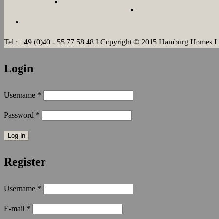
LANGZEIT
Tel.: +49 (0)40 - 55 77 58 48 I Copyright © 2015 Hamburg Homes I
Login
Username
*
Password
*
Register
Username
*
E-mail
*