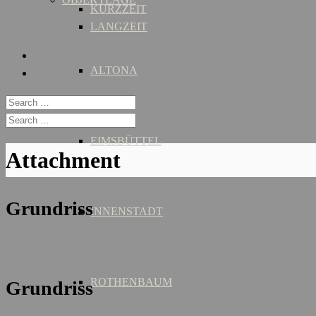
KURZZEIT
LANGZEIT
ALTONA
EIMSBÜTTEL
Attachment
Grundriss
INNENSTADT
ROTHENBAUM
Grundriss