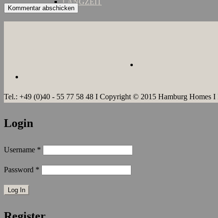
LANGZEIT
ÜBER UNS
JOBS
KONTAKT
Tel.: +49 (0)40 - 55 77 58 48 I Copyright © 2015 Hamburg Homes I
Login
Username
*
Password
*
Register