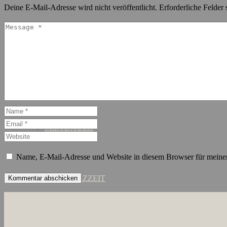
Deine E-Mail-Adresse wird nicht veröffentlicht.
Erforderliche Felder 
SCHANZENVIERTEL
ST. GEORG
MIETDAUER
Name, E-Mail-Adresse und Website in diesem Browser für meine
KURZZEIT
ÜBER UNS
JOBS
KONTAKT