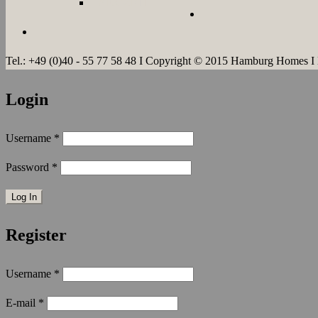
LANGZEIT
Tel.: +49 (0)40 - 55 77 58 48 I Copyright © 2015 Hamburg Homes I
Login
Username
*
Password
*
Register
Username
*
E-mail
*