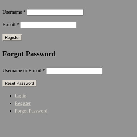
Username
*
E-mail
*
Forgot Password
Username or E-mail
*
Login
Register
Forgot Password