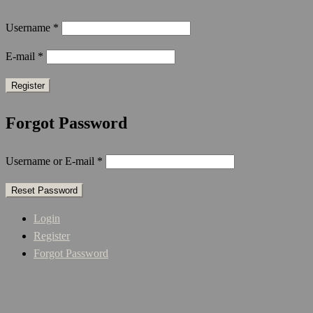
Username
*
E-mail
*
Forgot Password
Username or E-mail
*
Login
Register
Forgot Password