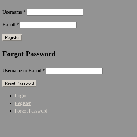
Username
*
E-mail
*
Forgot Password
Username or E-mail
*
Login
Register
Forgot Password