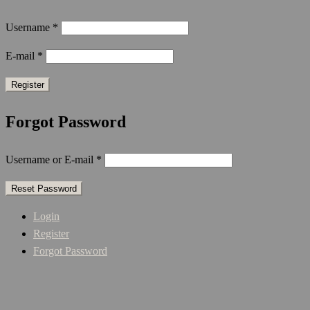
Username
*
E-mail
*
Forgot Password
Username or E-mail
*
Login
Register
Forgot Password