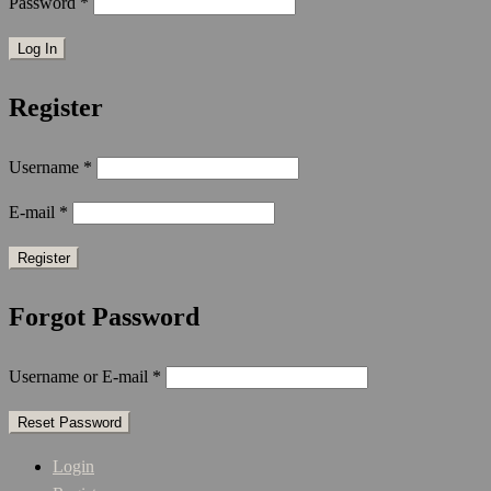
Password
*
Register
Username
*
E-mail
*
Forgot Password
Username or E-mail
*
Login