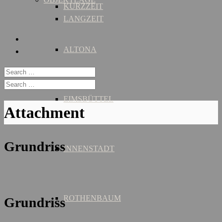
KURZZEIT
LANGZEIT
ALTONA
EIMSBÜTTEL
Attachment
Grundriss
INNENSTADT
ROTHENBAUM
Grundriss