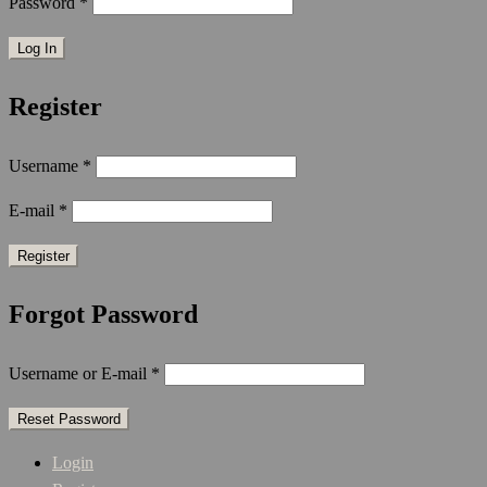
Password
*
Register
Username
*
E-mail
*
Forgot Password
Username or E-mail
*
Login