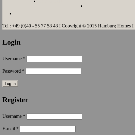
LANGZEIT
Tel.: +49 (0)40 - 55 77 58 48 I Copyright © 2015 Hamburg Homes I
Login
Username
*
Password
*
Register
Username
*
E-mail
*