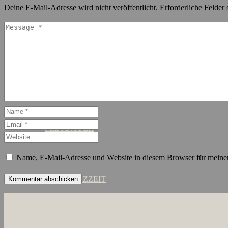
Deine E-Mail-Adresse wird nicht veröffentlicht.
Erforderliche Felder 
SCHANZENVIERTEL
ST. GEORG
MIETDAUER
Name, E-Mail-Adresse und Website in diesem Browser für meine
KURZZEIT
ÜBER UNS
JOBS
KONTAKT