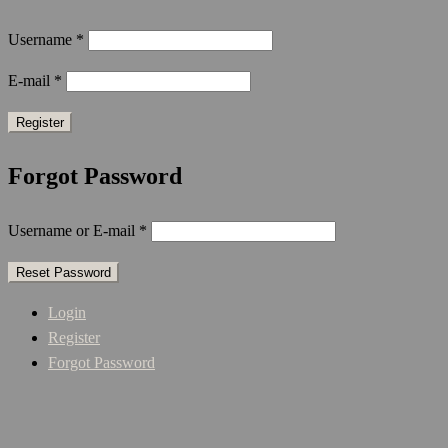
Username
*
E-mail
*
Forgot Password
Username or E-mail
*
Login
Register
Forgot Password