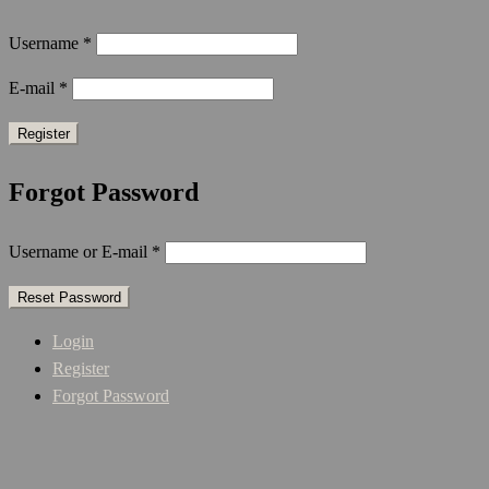
Username
*
E-mail
*
Forgot Password
Username or E-mail
*
Login
Register
Forgot Password