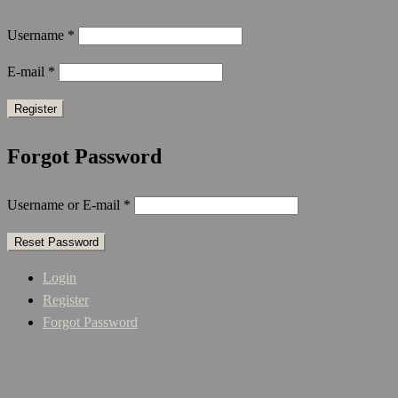
Username
*
E-mail
*
Forgot Password
Username or E-mail
*
Login
Register
Forgot Password