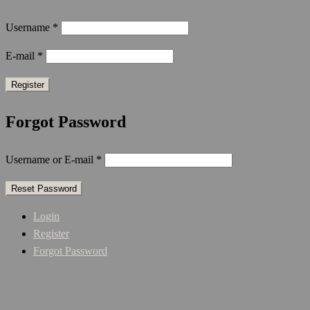
Username
*
E-mail
*
Forgot Password
Username or E-mail
*
Login
Register
Forgot Password