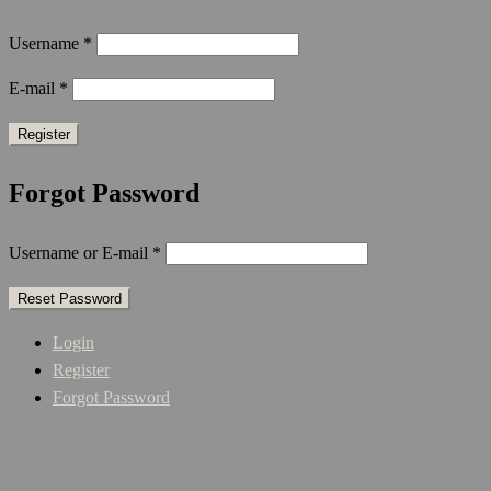
Username
*
E-mail
*
Forgot Password
Username or E-mail
*
Login
Register
Forgot Password