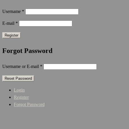
Username
*
E-mail
*
Forgot Password
Username or E-mail
*
Login
Register
Forgot Password