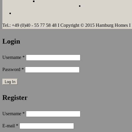
LANGZEIT
Tel.: +49 (0)40 - 55 77 58 48 I Copyright © 2015 Hamburg Homes I
Login
Username
*
Password
*
Register
Username
*
E-mail
*