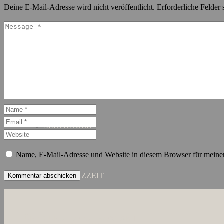
Deine E-Mail-Adresse wird nicht veröffentlicht.
Erforderliche Felder 
SCHANZENVIERTEL
ST. GEORG
MIETDAUER
Name, E-Mail-Adresse und Website in diesem Browser für meine
KURZZEIT
ÜBER UNS
JOBS
KONTAKT