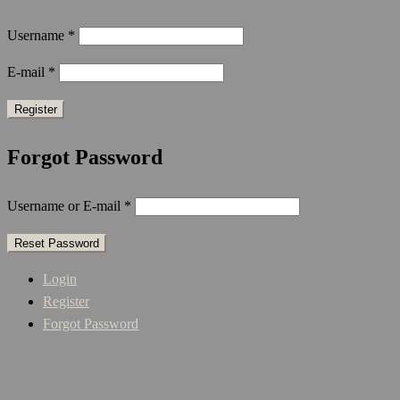
Username
*
E-mail
*
Forgot Password
Username or E-mail
*
Login
Register
Forgot Password