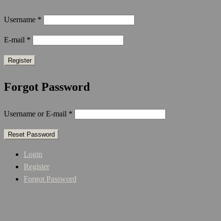
Username
*
E-mail
*
Forgot Password
Username or E-mail
*
Login
Register
Forgot Password