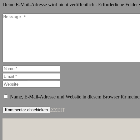
Deine E-Mail-Adresse wird nicht veröffentlicht.
Erforderliche Felder 
SCHANZENVIERTEL
ST. GEORG
MIETDAUER
Name, E-Mail-Adresse und Website in diesem Browser für meine
KURZZEIT
ÜBER UNS
JOBS
KONTAKT