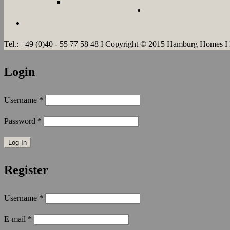
LANGZEIT
Tel.: +49 (0)40 - 55 77 58 48 I Copyright © 2015 Hamburg Homes I
Login
Username
*
Password
*
Register
Username
*
E-mail
*