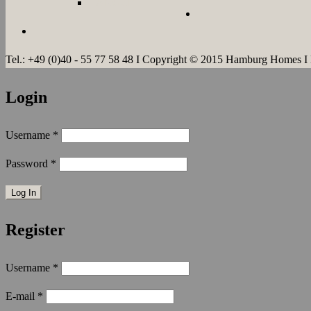
LANGZEIT
Tel.: +49 (0)40 - 55 77 58 48 I Copyright © 2015 Hamburg Homes I
Login
Username
*
Password
*
Register
Username
*
E-mail
*