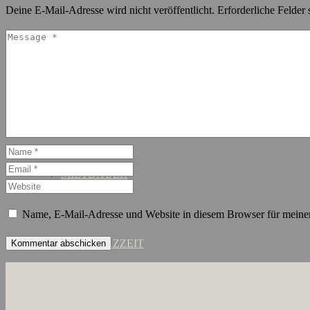
Deine E-Mail-Adresse wird nicht veröffentlicht.
Erforderliche Felder 
SCHANZENVIERTEL
ST. GEORG
MIETDAUER
Name, E-Mail-Adresse und Website in diesem Browser für meine
KURZZEIT
ÜBER UNS
JOBS
KONTAKT