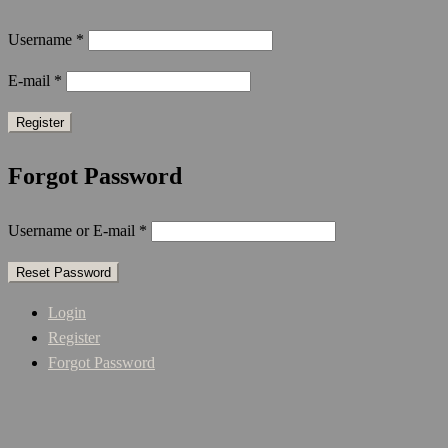
Username
*
E-mail
*
Forgot Password
Username or E-mail
*
Login
Register
Forgot Password