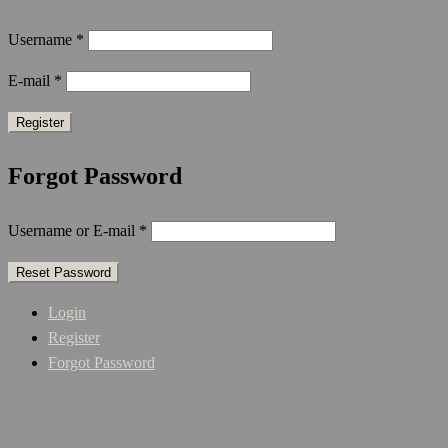
Username
*
E-mail
*
Forgot Password
Username or E-mail
*
Login
Register
Forgot Password