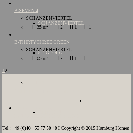
B-SEVEN 4
SCHANZENVIERTEL
SCHANZENVIERTEL
2
35 m
2
1
1
B-THIRTYTHREE GREEN
SCHANZENVIERTEL
ST. GEORG
2
65 m
7
1
1
1
2
MIETDAUER
ÜBER UNS
JOBS
KONTAKT
AGB`s
IMPRESSUM
KURZZEIT
DATENSCHUTZERKLÄRUNG
Tel.: +49 (0)40 - 55 77 58 48 I Copyright © 2015 Hamburg Homes