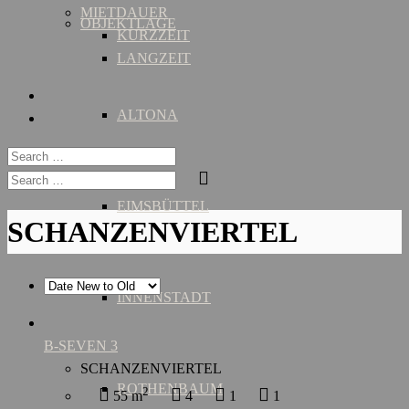
MIETDAUER
OBJEKTLAGE
KURZZEIT
LANGZEIT
ALTONA
EIMSBÜTTEL
SCHANZENVIERTEL
INNENSTADT
B-SEVEN 3
SCHANZENVIERTEL
ROTHENBAUM
2
55 m
4
1
1