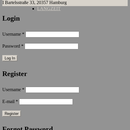
I Bartelsstraße 33, 20357 Hamburg
LANGZEIT
Login
Username
*
Password
*
Register
Username
*
E-mail
*
Forgot Password