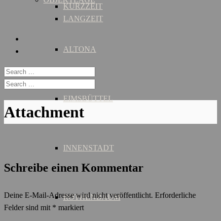
KURZZEIT
LANGZEIT
ALTONA
EIMSBÜTTEL
Attachment
INNENSTADT
Schreibe einen Kommentar
Deine E-Mail-Adresse wird nicht veröffentlicht.
Erforderliche
ROTHENBAUM
Felder sind mit
*
markiert