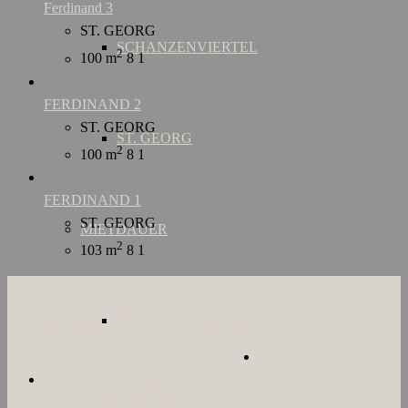
Ferdinand 3
ST. GEORG
SCHANZENVIERTEL
2
100 m
8
1
FERDINAND 2
ST. GEORG
ST. GEORG
2
100 m
8
1
FERDINAND 1
ST. GEORG
MIETDAUER
2
103 m
8
1
KURZZEIT
ÜBER UNS
JOBS
KONTAKT
AGB`s
IMPRESSUM
DATENSCHUTZERKLÄRUNG